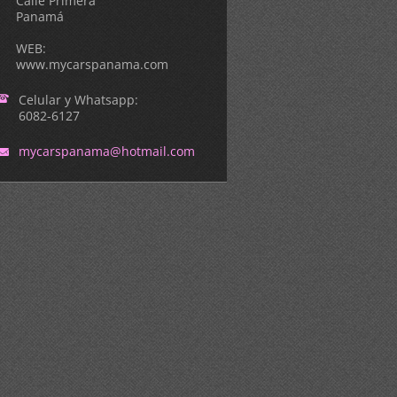
Calle Primera
Panamá
WEB:
www.mycarspanama.com
Celular y Whatsapp:
6082-6127
mycarspa
nama@hot
mail.com